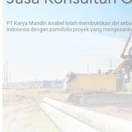
PT Karya Mandiri Anabel telah membuktikan diri seba
Indonesia dengan portofolio proyek yang mengesanka