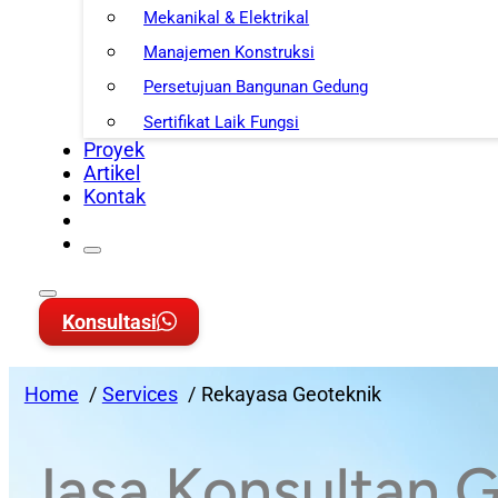
Mekanikal & Elektrikal
Manajemen Konstruksi
Persetujuan Bangunan Gedung
Sertifikat Laik Fungsi
Proyek
Artikel
Kontak
Konsultasi
Home
Services
Rekayasa Geoteknik
Jasa Konsultan 