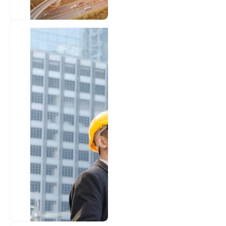
Rekayasa
Jalan
Perancangan dan
pengawasan
konstruksi jalan,
termasuk perhitungan
struktur, pemilihan
material, dan
pengelolaan...