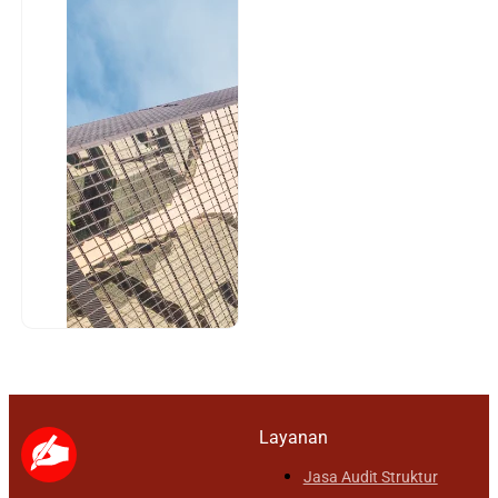
Arsitektur
Proses
perencanaan dan
perancangan
bangunan secara
visual dan fungsional,
mulai dari konsep...
Layanan
Jasa Audit Struktur