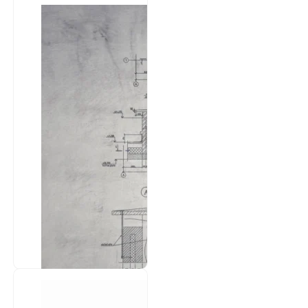
Manajemen
Konstruksi
Pengelolaan
seluruh aspek proyek
konstruksi, mulai dari
perencanaan,
pengadaan,
pelaksanaan, hingga
serah...