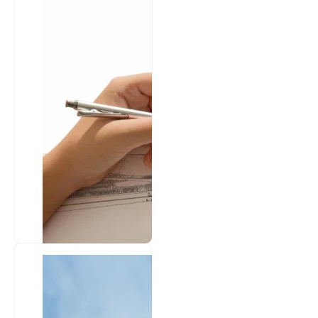
Desain
Struktur
Jadikan
bangunan Anda kokoh
dan aman dengan
dukungan konsultan
struktur bangunan
profesional...
Desain