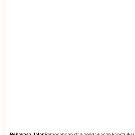
Rekayasa Jalan
Perancangan dan pengawasan konstruksi ja