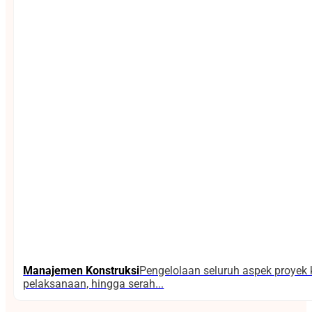
Manajemen Konstruksi
Pengelolaan seluruh aspek proyek 
pelaksanaan, hingga serah...